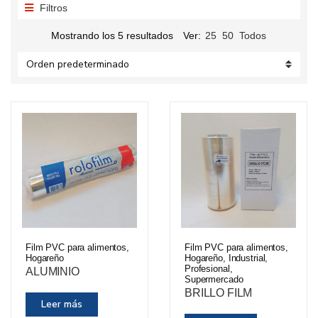
Filtros
o
r
Mostrando los 5 resultados
Ver:
25
50
Todos
í
a
Film PVC para alimentos
,
Film PVC para alimentos
,
Hogareño
Hogareño
,
Industrial
,
Profesional
,
ALUMINIO
Supermercado
BRILLO FILM
Leer más